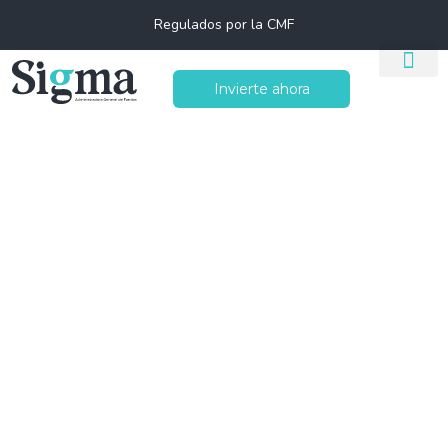
Regulados por la CMF
Invierte ahora
UF superaría los
$40.700:
Entiende el