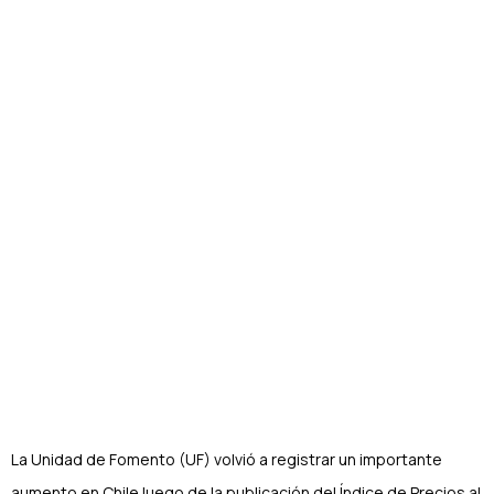
impacto del IPC
de abril
Autor Radar by Sigma
Mayo 11, 2026
Volver al Radar Sigma
La Unidad de Fomento (UF) volvió a registrar un importante
aumento en Chile luego de la publicación del Índice de Precios al