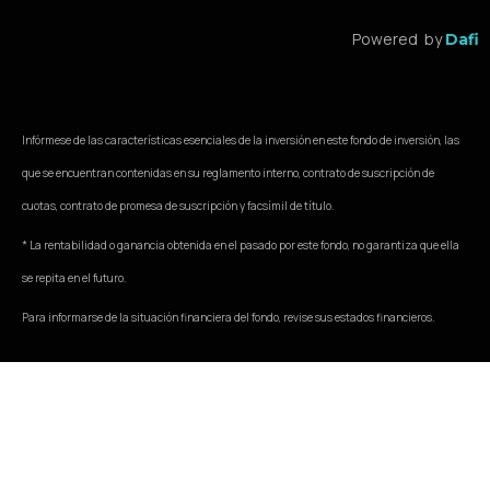
Powered by
Dafi
Infórmese de las características esenciales de la inversión en este fondo de inversión, las
que se encuentran contenidas en su reglamento interno, contrato de suscripción de
cuotas, contrato de promesa de suscripción y facsímil de título.
* La rentabilidad o ganancia obtenida en el pasado por este fondo, no garantiza que ella
se repita en el futuro.
Para informarse de la situación financiera del fondo, revise sus estados financieros.