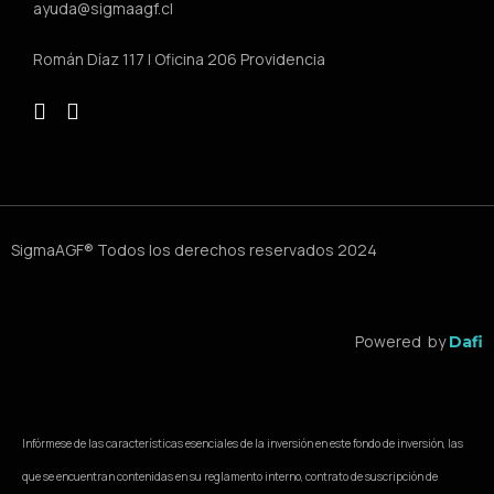
ayuda@sigmaagf.cl
Román Díaz 117 | Oficina 206 Providencia
SigmaAGF® Todos los derechos reservados 2024
Powered by
Dafi
Infórmese de las características esenciales de la inversión en este fondo de inversión, las
que se encuentran contenidas en su reglamento interno, contrato de suscripción de