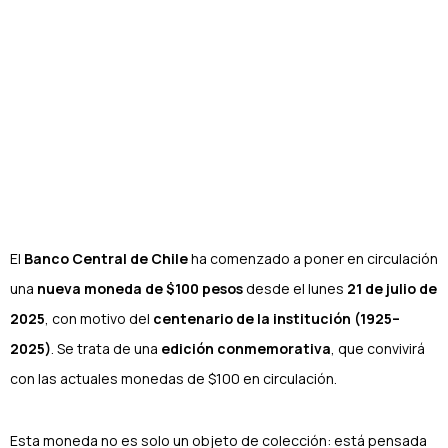
Autor Radar by Sigma
Julio 21, 2025
Volver al Radar Sigma
El
Banco Central de Chile
ha comenzado a poner en circulación
una
nueva moneda de $100 pesos
desde el lunes
21 de julio de
2025
, con motivo del
centenario de la institución (1925–
2025)
. Se trata de una
edición conmemorativa
, que convivirá
con las actuales monedas de $100 en circulación.
Esta moneda no es solo un objeto de colección: está pensada