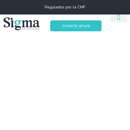
Regulados por la CMF
Invierte ahora
Nueva Moneda
de $100 en
Chile