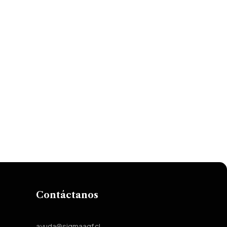
Contáctanos
ayuda@sigmaagf.cl