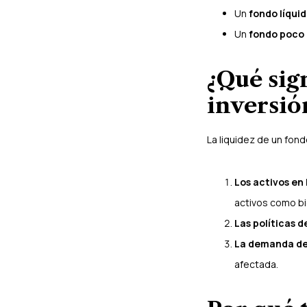
Un
fondo líqui
Un
fondo poco 
¿Qué sig
inversió
La liquidez de un fon
Los activos en 
activos como bi
Las políticas d
La demanda de 
afectada.