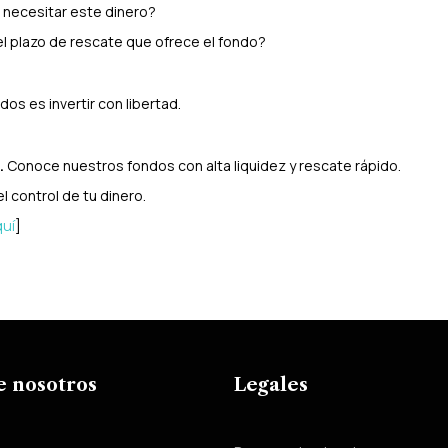
 necesitar este dinero?
l plazo de rescate que ofrece el fondo?
idos es invertir con libertad.
.
Conoce nuestros fondos con alta liquidez y rescate rápido.
l control de tu dinero.
]
uí
e nosotros
Legales