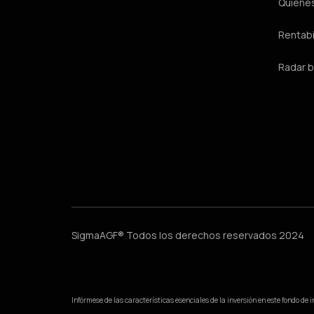
Quiéne
Rentabi
Radar b
SigmaAGF® Todos los derechos reservados 2024
Infórmese de las características esenciales de la inversión en este fondo de