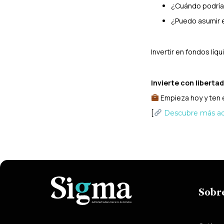
¿Cuándo podría
¿Puedo asumir e
Invertir en fondos líqu
Invierte con libertad
Empieza hoy y ten e
[
Descubre más aq
Sobr