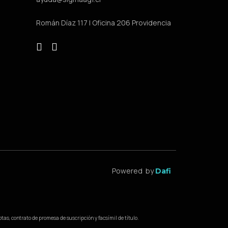
Román Díaz 117 | Oficina 206 Providencia
Powered by
Dafi
as, contrato de promesa de suscripción y facsímil de título.