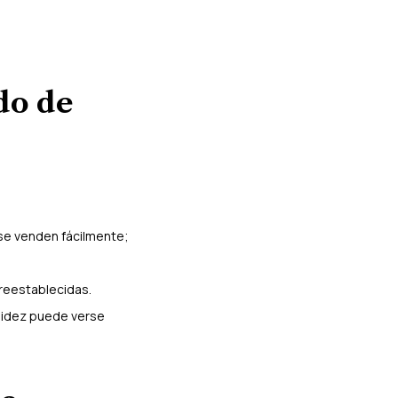
do de
 se venden fácilmente;
preestablecidas.
quidez puede verse