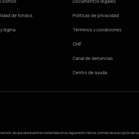
s somos
Documentos legales
lidad de fondos
Políticas de privacidad
y Sigma
Términos y condiciones
CMF
Canal de denuncias
Centro de ayuda
 inversión, las que se encuentran contenidas en su reglamento interno, contrato de suscripción de cuot