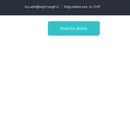
Ayuda@sigmaagf.cl
Regulados por la CMF
Invierte ahora
o de