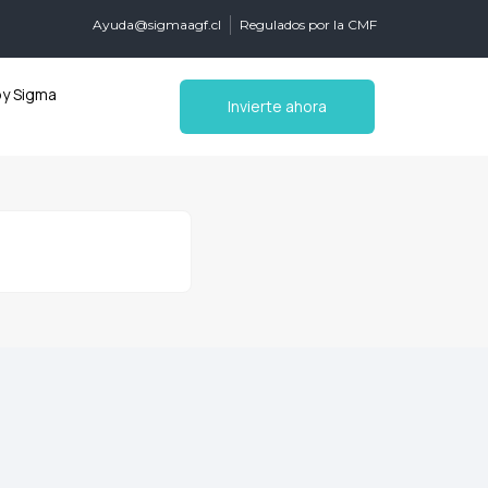
Ayuda@sigmaagf.cl
Regulados por la CMF
by Sigma
Invierte ahora