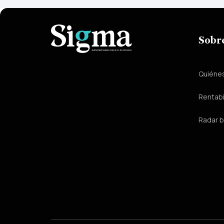
Sobr
Quiéne
Rentabi
Radar b