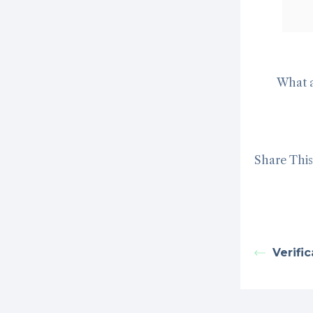
What a
Share This 
Verifi